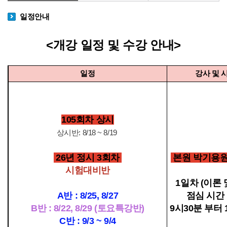
일정안내
<개강 일정 및 수강 안내>
일정
강사 및 
105회차 상시
상시반: 8/18 ~ 8/19
26년 정시 3회차
본원 박기용
시험대비반
1일차 (이론 
A반 : 8/25, 8/27
점심 시간
B반 : 8/22, 8/29 (토요특강반)
9시30분 부터
C반 : 9/3 ~ 9/4