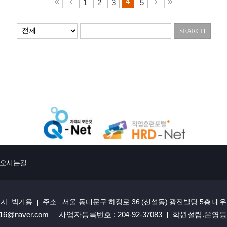
4
1
2
3
5
오시는길
자: 박기용
주소 : 서울 동대문구 하정로 36 (신설동) 광진빌딩 5층 
0616@naver.com
사업자등록번호 : 204-92-37083
학원설립.운영등록